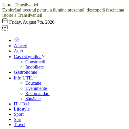
Skip
Istoria Transilvaniei
to
Explorând trecutul pentru a ilumina prezentul, descoperă fascinanta
the
istorie a Transilvaniei!
content
Friday, August 7th, 2026
Afaceri
Auto
Casa si gradina
Constructii
Imobiliare
Gastronomie
Info UTIL
Educatie
Evenimente
Recomandari
Sănătate
IT / Tech
Lifestyle
Sport
Stiri
Travel