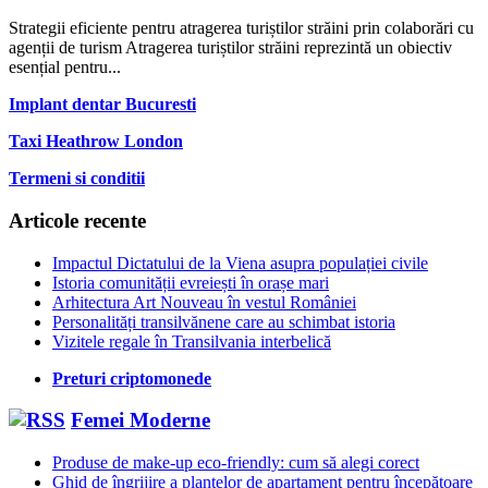
Strategii eficiente pentru atragerea turiștilor străini prin colaborări cu
agenții de turism Atragerea turiștilor străini reprezintă un obiectiv
esențial pentru...
Implant dentar Bucuresti
Taxi Heathrow London
Termeni si conditii
Articole recente
Impactul Dictatului de la Viena asupra populației civile
Istoria comunității evreiești în orașe mari
Arhitectura Art Nouveau în vestul României
Personalități transilvănene care au schimbat istoria
Vizitele regale în Transilvania interbelică
Preturi criptomonede
Femei Moderne
Produse de make-up eco-friendly: cum să alegi corect
Ghid de îngrijire a plantelor de apartament pentru începătoare