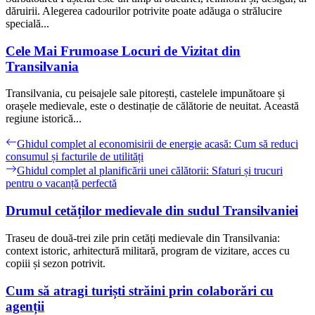
dăruirii. Alegerea cadourilor potrivite poate adăuga o strălucire
specială...
Cele Mai Frumoase Locuri de Vizitat din
Transilvania
Transilvania, cu peisajele sale pitorești, castelele impunătoare și
orașele medievale, este o destinație de călătorie de neuitat. Această
regiune istorică...
Navigare
Previous
Ghidul complet al economisirii de energie acasă: Cum să reduci
post:
consumul și facturile de utilități
în
Next
Ghidul complet al planificării unei călătorii: Sfaturi și trucuri
articole
post:
pentru o vacanță perfectă
Drumul cetăților medievale din sudul Transilvaniei
Traseu de două-trei zile prin cetăți medievale din Transilvania:
context istoric, arhitectură militară, program de vizitare, acces cu
copiii și sezon potrivit.
Cum să atragi turiști străini prin colaborări cu
agenții