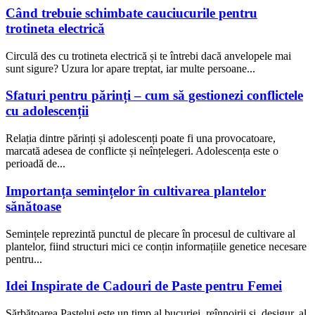
Când trebuie schimbate cauciucurile pentru
trotineta electrică
Circulă des cu trotineta electrică și te întrebi dacă anvelopele mai
sunt sigure? Uzura lor apare treptat, iar multe persoane...
Sfaturi pentru părinți – cum să gestionezi conflictele
cu adolescenții
Relația dintre părinți și adolescenți poate fi una provocatoare,
marcată adesea de conflicte și neînțelegeri. Adolescența este o
perioadă de...
Importanța semințelor în cultivarea plantelor
sănătoase
Semințele reprezintă punctul de plecare în procesul de cultivare al
plantelor, fiind structuri mici ce conțin informațiile genetice necesare
pentru...
Idei Inspirate de Cadouri de Paste pentru Femei
Sărbătoarea Paștelui este un timp al bucuriei, reînnoirii și, desigur, al