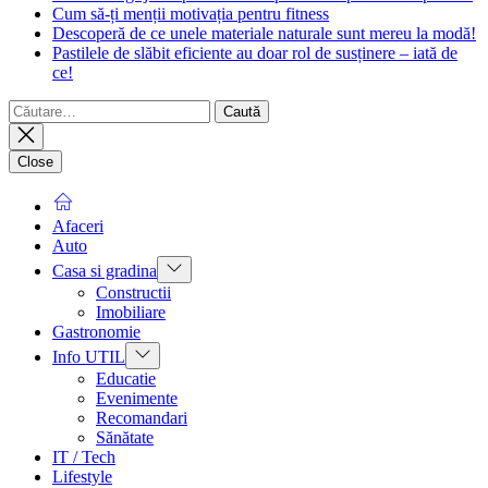
Cum să-ți menții motivația pentru fitness
Descoperă de ce unele materiale naturale sunt mereu la modă!
Pastilele de slăbit eficiente au doar rol de susținere – iată de
ce!
Caută
după:
Close
Afaceri
Auto
Show
Casa si gradina
sub
Constructii
menu
Imobiliare
Gastronomie
Show
Info UTIL
sub
Educatie
menu
Evenimente
Recomandari
Sănătate
IT / Tech
Lifestyle