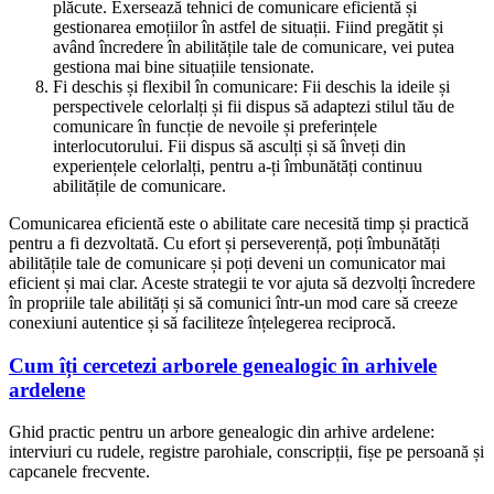
plăcute. Exersează tehnici de comunicare eficientă și
gestionarea emoțiilor în astfel de situații. Fiind pregătit și
având încredere în abilitățile tale de comunicare, vei putea
gestiona mai bine situațiile tensionate.
Fi deschis și flexibil în comunicare: Fii deschis la ideile și
perspectivele celorlalți și fii dispus să adaptezi stilul tău de
comunicare în funcție de nevoile și preferințele
interlocutorului. Fii dispus să asculți și să înveți din
experiențele celorlalți, pentru a-ți îmbunătăți continuu
abilitățile de comunicare.
Comunicarea eficientă este o abilitate care necesită timp și practică
pentru a fi dezvoltată. Cu efort și perseverență, poți îmbunătăți
abilitățile tale de comunicare și poți deveni un comunicator mai
eficient și mai clar. Aceste strategii te vor ajuta să dezvolți încredere
în propriile tale abilități și să comunici într-un mod care să creeze
conexiuni autentice și să faciliteze înțelegerea reciprocă.
Cum îți cercetezi arborele genealogic în arhivele
ardelene
Ghid practic pentru un arbore genealogic din arhive ardelene:
interviuri cu rudele, registre parohiale, conscripții, fișe pe persoană și
capcanele frecvente.