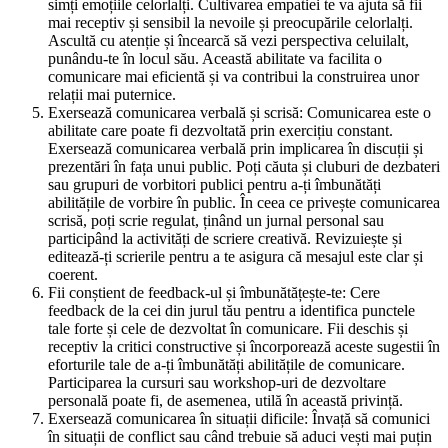
simți emoțiile celorlalți. Cultivarea empatiei te va ajuta să fii
mai receptiv și sensibil la nevoile și preocupările celorlalți.
Ascultă cu atenție și încearcă să vezi perspectiva celuilalt,
punându-te în locul său. Această abilitate va facilita o
comunicare mai eficientă și va contribui la construirea unor
relații mai puternice.
Exersează comunicarea verbală și scrisă: Comunicarea este o
abilitate care poate fi dezvoltată prin exercițiu constant.
Exersează comunicarea verbală prin implicarea în discuții și
prezentări în fața unui public. Poți căuta și cluburi de dezbateri
sau grupuri de vorbitori publici pentru a-ți îmbunătăți
abilitățile de vorbire în public. În ceea ce privește comunicarea
scrisă, poți scrie regulat, ținând un jurnal personal sau
participând la activități de scriere creativă. Revizuiește și
editează-ți scrierile pentru a te asigura că mesajul este clar și
coerent.
Fii conștient de feedback-ul și îmbunătățește-te: Cere
feedback de la cei din jurul tău pentru a identifica punctele
tale forte și cele de dezvoltat în comunicare. Fii deschis și
receptiv la critici constructive și încorporează aceste sugestii în
eforturile tale de a-ți îmbunătăți abilitățile de comunicare.
Participarea la cursuri sau workshop-uri de dezvoltare
personală poate fi, de asemenea, utilă în această privință.
Exersează comunicarea în situații dificile: Învață să comunici
în situații de conflict sau când trebuie să aduci vești mai puțin