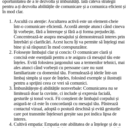
oportunitatea de a le dezvolta și îmbunătăți. Iată câteva strategii
pentru a-ți dezvolta abilitățile de comunicare și a comunica eficient și
în mod clar.
Ascultă cu atenție: Ascultarea activă este un element-cheie
într-o comunicare eficientă. Acordă atenție atunci când cineva
îți vorbește, fără a întrerupe și fără a-ți forma prejudecăți.
Concentrează-te asupra mesajului și demonstrează interes prin
întrebări și clarificări. Acest lucru îți va permite să înțelegi mai
bine și să răspunzi în mod corespunzător.
Folosește limbajul clar și concis: O comunicare clară și
concisă este esențială pentru a te asigura că mesajul tău este
înțeles. Evită folosirea jargonului sau a termenilor tehnici, mai
ales atunci când vorbești cu persoane care nu sunt
familiarizate cu domeniul tău. Formulează-ți ideile într-un
limbaj simplu și ușor de înțeles, folosind exemple și ilustrații
pentru a sprijini ceea ce vrei să comunici.
Îmbunătățește-ți abilitățile nonverbale: Comunicarea nu se
limitează doar la cuvinte, ci include și expresia facială,
gesturile și tonul vocii. Fii conștient de limbajul corpului și
asigură-te că este în concordanță cu mesajul tău. Păstrează
contactul vizual, adoptă o postură deschisă și evită gesturile
care pot transmite înțelesuri greșite sau pot indica lipsa de
interes.
Cultivă empatia: Empatia este abilitatea de a înțelege și de a